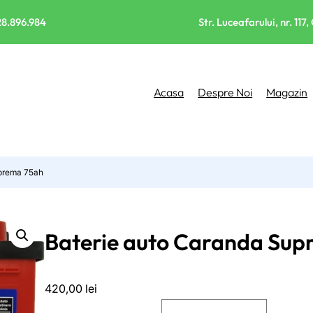
8.896.984
Str. Luceafarului, nr. 117,
Acasa
Despre Noi
Magazin
uprema 75ah
Baterie auto Caranda Sup
420,00
lei