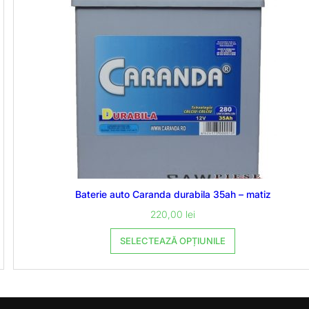
Baterie auto Caranda durabila 35ah – matiz
220,00
lei
SELECTEAZĂ OPȚIUNILE