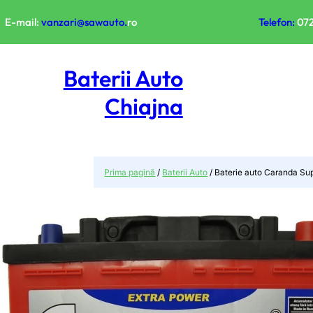
Sari
la
E-mail:
vanzari@sawauto.
ro
Telefon:
072
conținut
Baterii Auto
Chiajna
Prima pagină
/
Baterii Auto
/ Baterie auto Caranda S